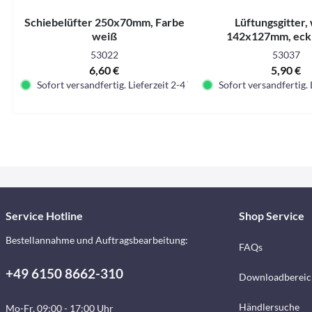
Schiebelüfter 250x70mm, Farbe
Lüftungsgitter,
weiß
142x127mm, eckig
Schraube
53022
53037
6,60 €
5,90 €
Sofort versandfertig. Lieferzeit 2-4 Tage.
Sofort versandfertig. 
Service Hotline
Shop Service
Bestellannahme und Auftragsbearbeitung:
FAQs
+49 6150 8662-310
Downloadbereic
Händlersuche
Mo-Fr, 09:00 - 17:00 Uhr