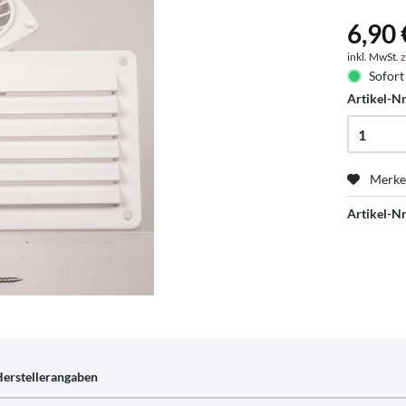
6,90 
inkl. MwSt.
z
Sofort 
Artikel-Nr
Merk
Artikel-Nr
erstellerangaben