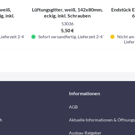
 weiß,
Lüftungsgitter, weiß, 142x80mm,
Endstück E
, inkl.
eckig, inkl. Schrauben
6
n
53036
5,50 €
Lieferzeit 2-4 Tage.
Sofort versandfertig. Lieferzeit 2-4 Tage.
Nicht am 
Liefer
Informationen
AGB
h
Aktuelle Informationen & Öffnungs
Ausbau-Ratgeber