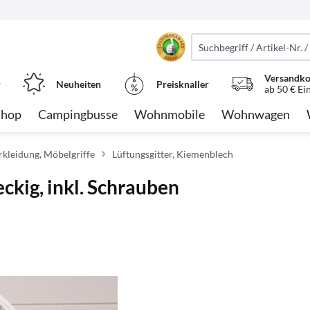
Versandko
r
Neuheiten
Preisknaller
ab 50 € Ei
Shop
Campingbusse
Wohnmobile
Wohnwagen
kleidung, Möbelgriffe
Lüftungsgitter, Kiemenblech
ckig, inkl. Schrauben