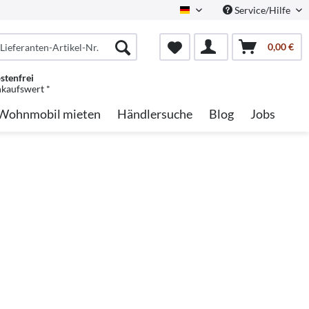
Service/Hilfe
German
0,00 €
stenfrei
nkaufswert *
Wohnmobil mieten
Händlersuche
Blog
Jobs