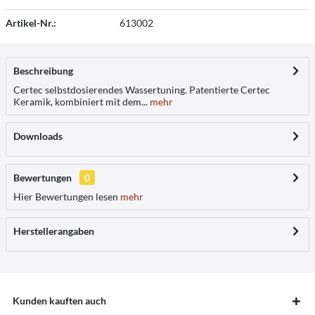
Artikel-Nr.:
613002
Beschreibung
Certec selbstdosierendes Wassertuning. Patentierte Certec
Keramik, kombiniert mit dem...
mehr
Downloads
Bewertungen
0
Hier Bewertungen lesen
mehr
Herstellerangaben
Kunden kauften auch