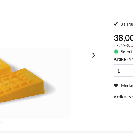
8 t Tr
38,0
inkl. MwSt.
z
Sofort 
Artikel-Nr
Merk
Artikel-Nr