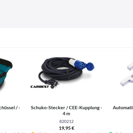
hüssel / -
Schuko-Stecker / CEE-Kupplung -
Automatik
4 m
820212
19,95 €