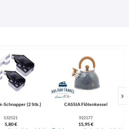
-Schnapper (2 Stk.)
CASSIA Flötenkessel
532521
922177
5,80 €
15,95 €