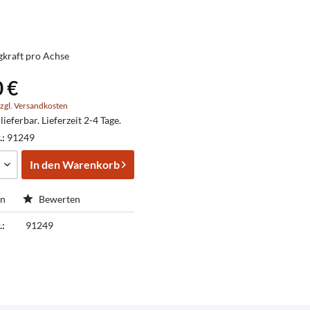
agkraft pro Achse
0 €
zgl. Versandkosten
lieferbar. Lieferzeit 2-4 Tage.
.:
91249
In den
Warenkorb
en
Bewerten
.:
91249