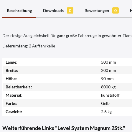
Beschreibung
Downloads
0
Bewertungen
0
H
Der riesige Ausgleichskeil für ganz große Fahrzeuge in gewohnter Fiam
Lieferumfang:
2 Auffahrkeile
Länge:
500 mm
Breite:
200 mm
Höhe:
90 mm
Belastbarkeit :
8000 kg
Material:
kunststoff
Farbe:
Gelb
Gewicht:
2.6 kg
Weiterführende Links "Level System Magnum 2Stk."