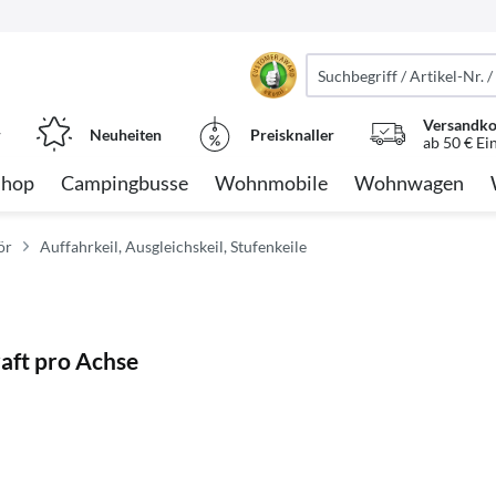
Versandko
r
Neuheiten
Preisknaller
ab 50 € Ei
Shop
Campingbusse
Wohnmobile
Wohnwagen
ör
Auffahrkeil, Ausgleichskeil, Stufenkeile
aft pro Achse