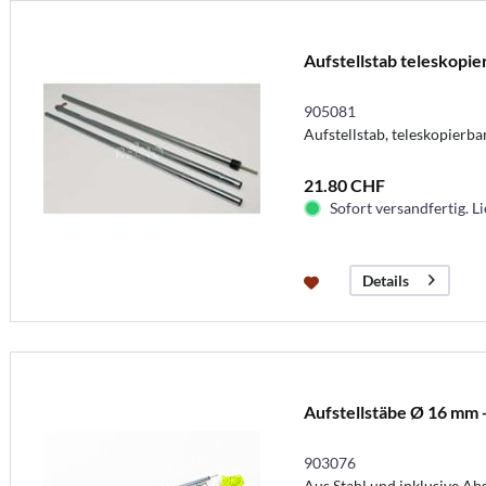
Aufstellstab teleskopi
905081
Aufstellstab, teleskopierbar
21.80 CHF
Sofort versandfertig. Li
Details
Aufstellstäbe Ø 16 mm 
903076
Aus Stahl und inklusive A