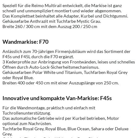
Speziell für die Reimo Multirail entwickelt, die Markise ist ganz
schnell und unmompliziert montiert und wieder abgenommen.
Das Komplettset beinhaltet alle Adapter, Kurbel und Dichtgummi.
Gehäusefarbe Anthrazit mit Tuchfarbe Mystic Grau.
Breite 260 / 300 cm mit dem Auszug 200 / 250 cm
Wandmarkise: F70
Anlässlich zum 70-jährigen Firmenjubiläum wird das Sortiment der
F45s und F45L durch die F70 ergänzt.
3 Kederprofile zur Anbringung von Frontwänden, leises und schnelles
Öffnen durch Auto-Lock-Sicherheitsmechanismus.
Gehäusefarben Polar White und Titanium, Tuchfarben Royal Grey
oder Royal Blue.
Breiten 400 oder 450 cm mit einer Auszugslänge von 250 cm.
Innovative und kompakte Van-Markise: F45s
Für die Wandmontage, praktisch und einfach mit
Tuchrollenunterstützung.
Das automatische Getriebe wird per Kurbel betrieben, Motor
optional zum Nachrüsten.
Tuchfarbe Royal Grey, Royal Blue, Blue Ocean, Sahara oder Deluxe
Grey.