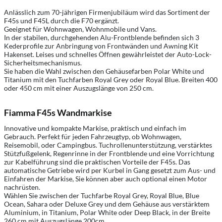
Anlässlich zum 70-jährigen Firmenjubiläum wird das Sortiment der
F45s und F45L durch die F70 ergänzt.
Geeignet für Wohnwagen, Wohnmobile und Vans.
In der stabilen, durchgehenden Alu-Frontblende befinden sich 3
Kederprofile zur Anbringung von Frontwänden und Awning Kit
Hakenset. Leises und schnelles Öffnen gewährleistet der Auto-Lock-
Sicherheitsmechanismus.
Sie haben die Wahl zwischen den Gehäusefarben Polar White und
Titanium mit den Tuchfarben Royal Grey oder Royal Blue. Breiten 400
oder 450 cm mit einer Auszugslänge von 250 cm.
Fiamma F45s Wandmarkise
Innovative und kompakte Markise, praktisch und einfach im
Gebrauch. Perfekt für jeden Fahrzeugtyp, ob Wohnwagen,
Reisemobil, oder Campingbus. Tuchrollenunterstützung, verstärktes
Stützfußgelenk, Regenrinne in der Frontblende und eine Vorrichtung
zur Kabelführung sind die praktischen Vorteile der F45s. Das
automatische Getriebe wird per Kurbel in Gang gesetzt zum Aus- und
Einfahren der Markise, Sie können aber auch optional einen Motor
nachrüsten.
Wählen Sie zwischen der Tuchfarbe Royal Grey, Royal Blue, Blue
Ocean, Sahara oder Deluxe Grey und dem Gehäuse aus verstärktem
Aluminium, in Titanium, Polar White oder Deep Black, in der Breite
260 cm mit Auszugslänge 200cm.