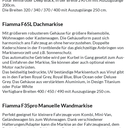
Polar White oder Deep Black, in der Breite 290 cm mit Auszugslänge
200cm.
Die Breiten 320 / 340 / 370 / 400 mit Auszugslänge 250 cm.
Fiamma F65L Dachmarkise
Mit größerem robusterem Gehäuse für größere Reisemobile,
Wohnwagen oder Kastenwagen. Die Gehäuseform passt sich
harmonisch ans Fahrzeug an ohne hervorzustehen. Doppelte
Kederschiene in der Frontblende für das gleichzeitige Anbringen von
Markisenvorzelt und z.B. Sonnenschutz.
Das automatische Getriebe wird per Kurbel in Gang gesetzt zum Aus-
und Einfahren der Markise, Sie können aber auch optional einen
Motor nachrüsten.
Das beidseitig bedruckte, UV beständige Markisentuch aus Vinyl gibt
es in den Farben Royal Grey, Royal Blue, Blue Ocean oder Deluxe
Grey. Das Gehäuse aus verstärktem Aluminium, in Design Titanium
oder Polar White
Verfügbare Breiten 400 / 450 / 490 mit Auszugslänge 250 cm.
Fiamma F35pro Manuelle Wandmarkise
Perfekt geeignet für kleinere Fahrzeuge vom Kombi, Mini-Van,
Geländewagen bis zum Wohnwagen. Dank verschiedener
Halterungen/Adapter kann die Markise an der Fahrzeugwand, dem