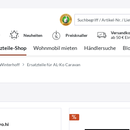
Versandko
r
Neuheiten
Preisknaller
ab 50 € Ei
tzteile-Shop
Wohnmobil mieten
Händlersuche
Bl
r Winterhoff
Ersatzteile für AL-Ko Caravan
o.hi