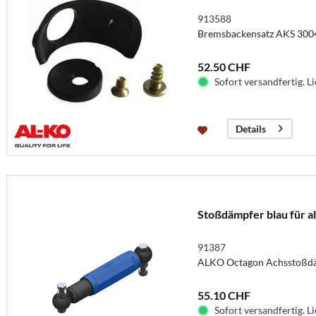
913588
Bremsbackensatz AKS 3004
52.50 CHF
Sofort versandfertig. Li
Details
Stoßdämpfer blau für a
91387
ALKO Octagon Achsstoßdä
55.10 CHF
Sofort versandfertig. Li