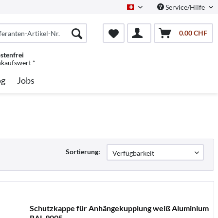
Service/Hilfe
Schweiz/Deutsch
0.00 CHF
stenfrei
nkaufswert *
og
Jobs
Sortierung:
Schutzkappe für Anhängekupplung weiß Aluminium
RAL 9005