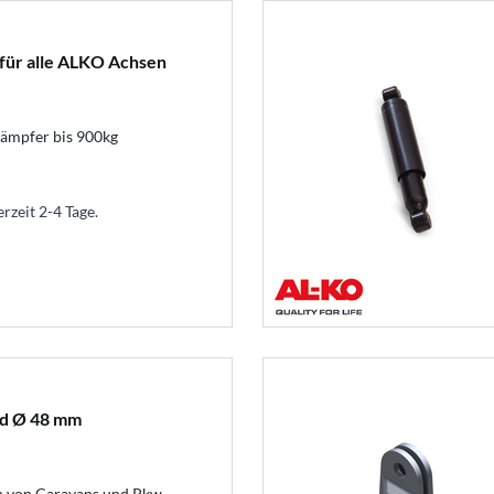
für alle ALKO Achsen
ämpfer bis 900kg
erzeit 2-4 Tage.
rad Ø 48 mm
en von Caravans und Pkw-