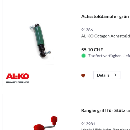
Achsstoßdämpfer grün 
91386
AL-KO Octagon Achsstoßd
55.10 CHF
7 sofort verfügbar. Lief
Details
Rangiergriff für Stütz
913981
Ideale Hilfe beim Rangier