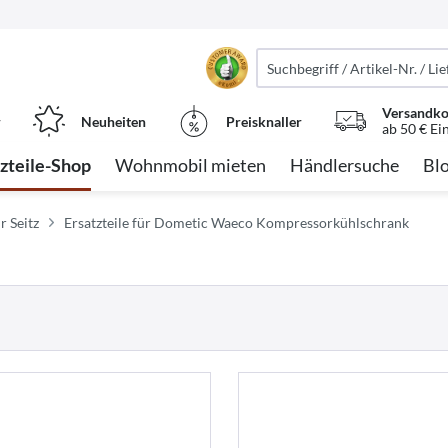
Versandko
r
Neuheiten
Preisknaller
ab 50 € Ei
tzteile-Shop
Wohnmobil mieten
Händlersuche
Bl
r Seitz
Ersatzteile für Dometic Waeco Kompressorkühlschrank