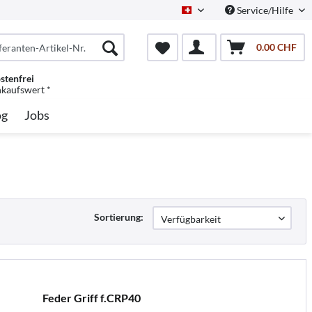
Service/Hilfe
Schweiz/Deutsch
0.00 CHF
stenfrei
nkaufswert *
og
Jobs
Sortierung:
Feder Griff f.CRP40