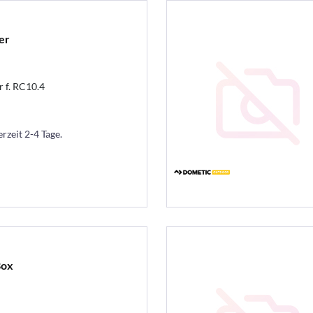
er
r f. RC10.4
erzeit 2-4 Tage.
Box