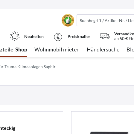
Versandko
r
Neuheiten
Preisknaller
ab 50 € Ei
tzteile-Shop
Wohnmobil mieten
Händlersuche
Bl
 für Truma Klimaanlagen Saphir
hteckig