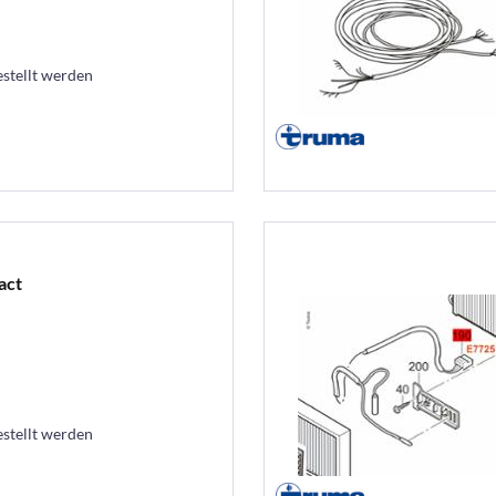
estellt werden
act
estellt werden