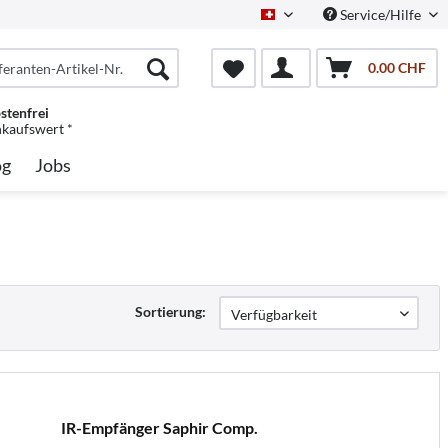
Service/Hilfe
Schweiz/Deutsch
0.00 CHF
stenfrei
nkaufswert *
og
Jobs
Sortierung:
IR-Empfänger Saphir Comp.