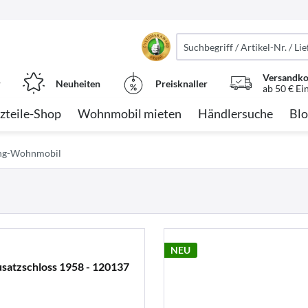
Versandko
r
Neuheiten
Preisknaller
ab 50 € Ei
zteile-Shop
Wohnmobil mieten
Händlersuche
Blo
ung-Wohnmobil
NEU
satzschloss 1958 - 120137