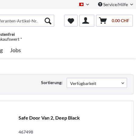
Service/Hilfe
Schweiz/Deutsch
0.00 CHF
stenfrei
nkaufswert *
g
Jobs
Sortierung:
Safe Door Van 2, Deep Black
467498