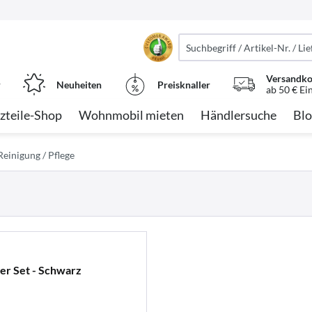
Versandko
r
Neuheiten
Preisknaller
ab 50 € Ei
zteile-Shop
Wohnmobil mieten
Händlersuche
Blo
Reinigung / Pflege
er Set - Schwarz