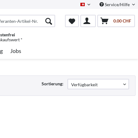
Service/Hilfe
Schweiz/Deutsch
0.00 CHF
stenfrei
nkaufswert *
g
Jobs
Sortierung: