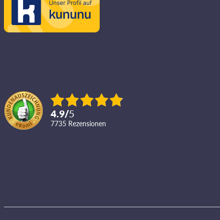
4.9
/
5
7735
Rezensionen