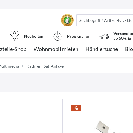
Versandko
r
Neuheiten
Preisknaller
ab 50 € Ei
zteile-Shop
Wohnmobil mieten
Händlersuche
Blo
Multimedia
Kathrein Sat-Anlage