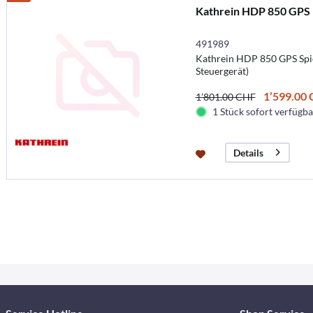
Kathrein HDP 850 GPS
491989
Kathrein HDP 850 GPS Spi
Steuergerät)
1’599.00
1’801.00 CHF
1 Stück sofort verfügbar
Details