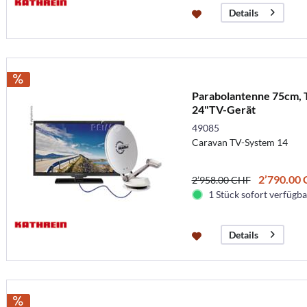
Details
Parabolantenne 75cm, 
24"TV-Gerät
49085
Caravan TV-System 14
2’790.00
2’958.00 CHF
1 Stück sofort verfügbar
Details