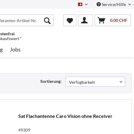
Service/Hilfe
Schweiz/Deutsch
0.00 CHF
stenfrei
nkaufswert *
g
Jobs
Sortierung:
Sat Flachantenne Caro Vision ohne Receiver
49309