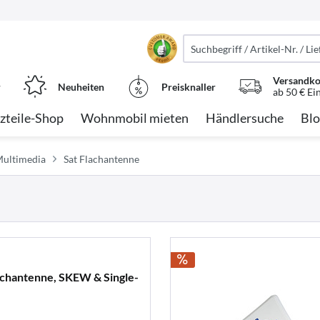
Versandko
r
Neuheiten
Preisknaller
ab 50 € Ei
zteile-Shop
Wohnmobil mieten
Händlersuche
Blo
Multimedia
Sat Flachantenne
achantenne, SKEW & Single-