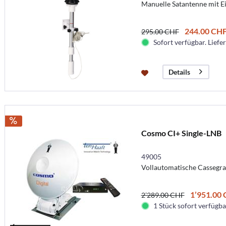
Manuelle Satantenne mit E
244.00 CH
295.00 CHF
Sofort verfügbar. Liefer
Details
Cosmo CI+ Single-LNB
49005
Vollautomatische Cassegr
1’951.00
2’289.00 CHF
1 Stück sofort verfügbar