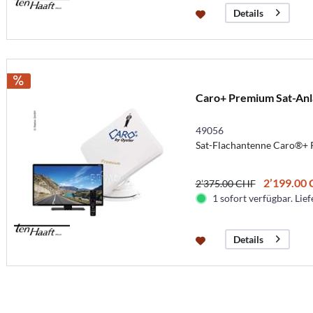
Details
Caro+ Premium Sat-Anla
49056
Sat-Flachantenne Caro®+ 
2’199.00
2’375.00 CHF
1 sofort verfügbar. Lief
Details