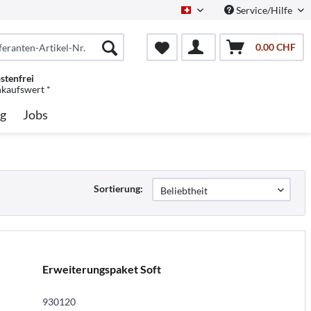
Service/Hilfe
Schweiz/Deutsch
0.00 CHF
stenfrei
nkaufswert *
g
Jobs
Sortierung:
Erweiterungspaket Soft
930120