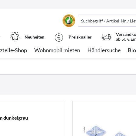
Versandko
r
Neuheiten
Preisknaller
ab 50 € Ei
zteile-Shop
Wohnmobil mieten
Händlersuche
Blo
m dunkelgrau