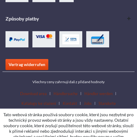
Způsoby platby
Vertrag widerrufen
Všechny ceny zahrnují daň z přidané hodnoty
Download area
Händlersuche
Händler werden
Katalogy ke stažení
Kontakt
Jobs
Standorte
Tato webová stránka používá soubory cookie, které jsou nezbytné pro
technický provoz webové stránky a jsou vždy nastaveny. Ostatní
soubory cookie, které zvyšují použitelnost této webové stránky, slouží
k přímé reklamě nebo zjednodušují interakci s jinými webovými
stránkami a sociálními sítěmi, budou použity pouze s vaším