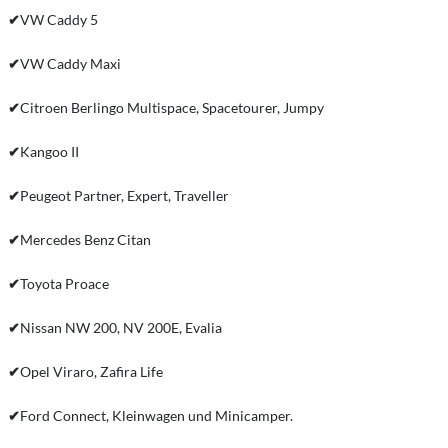
✔
VW Caddy 5
✔
VW Caddy Maxi
✔
Citroen Berlingo Multispace, Spacetourer, Jumpy
✔
Kangoo II
✔
Peugeot Partner, Expert, Traveller
✔
Mercedes Benz Citan
✔
Toyota Proace
✔
Nissan NW 200, NV 200E, Evalia
✔
Opel Viraro, Zafira Life
✔
Ford Connect, Kleinwagen und Minicamper.