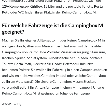
Wohnmobil-Zubehör bietet sogar Platz für ein Feldbett. Auch die
12V-Kompressor-Kühlbox
15 Liter und die portable Toilette
Porta
Potti
oder WC finden ihren Platz in der Reimo Campingbox M.
Für welche Fahrzeuge ist die Campingbox M
geeignet?
Machen Sie Ihr eigenes Alltagsauto mit der Reimo Campingbox M in
wenigen Handgriffen zum Minicamper! Und zwar mit der flexiblen
Campingbox von Reimo. Ihre Vorteile: Wasserversorgung, Stauraum,
Kochen, Spülen, Schlafsystem, Arbeitsfläche, Schubladen, portable
Toilette Porta Potti, Heckzelt für Caddy, Bettmodul inklusive
bequemen Polster. Sie wollen Ihr Fahrzeug in einen Camper umbauen
und wissen nicht welches Camping-Modul oder welche Campingbox
zu Ihrem Auto passt? Die clevere Campingbox M zum Stecken,
verwandelt sofort Ihr Alltagsfahrzeug in einen Minicamper! Unsere
Reimo Campingbox M ist geeignet für folgende Fahrzeuge:
✔
VW Caddy