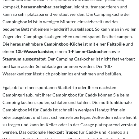
kompakt,
herausnehmbar
,
zerlegbar
, leicht zu transportieren und
kann so sehr platzsparend verstaut werden. Die Campingküche der
Campingbox M ist in wenigen Minuten einsatzbereit und das
bequeme Bett mit einem Handgriff ausgeklappt. So kann man in vollen
Zügen den Campingurlaub genießen und entspannt flexibel campen.
Die herausnehmbare
Campingbox-Küche
ist mit einer
Faltspüle
und
einem
10L-Wasserkanister,
einem
1-Flamm-Gaskocher
sowie
Stauraum
ausgestattet. Der Camping Gaskocher ist nicht fest verbaut
und kann aus der Schublade genommen werden. Der 10L-
Wasserkanister lässt sich problemlos entnehmen und befüllen.
Egal, ob für einen spontanen Städtetrip oder Ihren nächsten
Campingurlaub, mit Ihrer Campingbox für Caddy können Sie beim
Camping kochen, spülen, schlafen und kühlen. Die multifunktionale
Campingbox M für Caddy ist schnell in wenigen Handgriffen ein-
oder ausgebaut und lässt sich einzeln zerlegen. Außerdem ist sie leicht
zu tragen und kann im Keller oder in der Garage platzsparend verstaut
werden. Das optionale
Heckzelt Trapez
für Caddy und Kangoo als