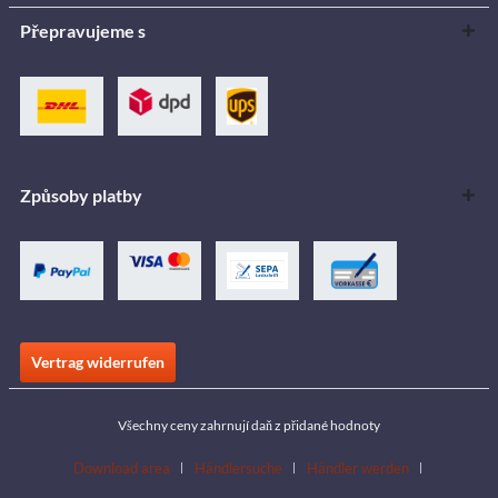
Přepravujeme s
Způsoby platby
Vertrag widerrufen
Všechny ceny zahrnují daň z přidané hodnoty
Download area
Händlersuche
Händler werden