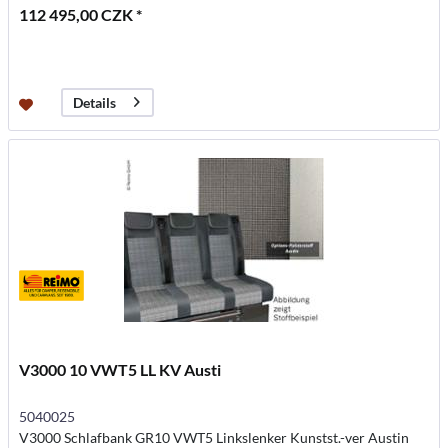
112 495,00 CZK *
Details
V3000 10 VWT5 LL KV Austi
5040025
V3000 Schlafbank GR10 VWT5 Linkslenker Kunstst.-ver Austin