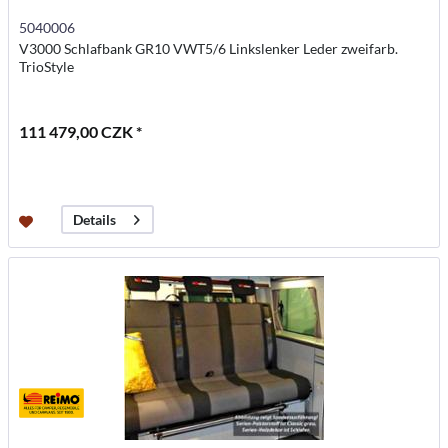
5040006
V3000 Schlafbank GR10 VWT5/6 Linkslenker Leder zweifarb.
TrioStyle
111 479,00 CZK *
Details