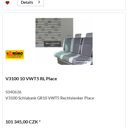
Details
V3100 10 VWT5 RL Place
5040636
V3100 Schlabank GR10 VWT5 Rechtslenker Place
101 345,00 CZK *