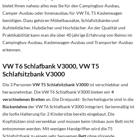
bietet Ihnen nahezu alles was Sie für den Campingbus-Ausbau,
Camper-Ausbau oder Innenausbau für VW T6, T5 Kastenwagen
benötigen. Dazu gehören Möbelbausätze, Schlafsitzbänke und
Aufstelldächer, Hubdächer und Hochdächer. An der Qualität und
Praktikabilität kann man die über 40 jährige Erfahrung von Reimo im
Campingbus-Ausbau, Kastenwagen-Ausbau und Transporter-Ausbau
erkennen.
VW T6 Schlafbank V3000, VW T5
Schlafsitzbank V3000
Die 3 Personen
VW T5 Schlafsitzbank V3000
ist verschiebbar und
herausnehmbar. Die VW T6 Schlafbank V3000 bieten wir
4
verschiedenen Breiten
an. Die Dreipunkt- Sicherheitsgurte sind in die
Rückenlehne
der VW T6 Schlafbank V3000 integriert. Serienmäßig ist
die Isofix Halterung für 2 Kindersitze bereits eingebaut. Die
Kopfstützen sind versenkbar und müssen beim Umbau zum Bett nicht
entnommen werden. Mit wenigen Handgriffen wird die T5
Schlafsitzbank zu einem sehr bequemen
Bett
ohne störende