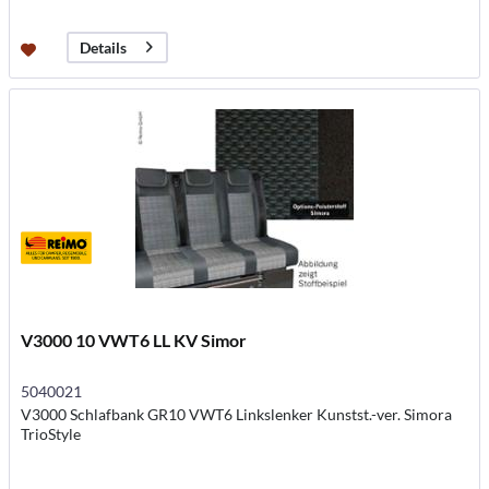
Details
V3000 10 VWT6 LL KV Simor
5040021
V3000 Schlafbank GR10 VWT6 Linkslenker Kunstst.-ver. Simora
TrioStyle