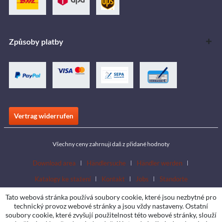
Způsoby platby
Vertrag widerrufen
Všechny ceny zahrnují daň z přidané hodnoty
Download area
Händlersuche
Händler werden
Katalogy ke stažení
Kontakt
Jobs
Standorte
Tato webová stránka používá soubory cookie, které jsou nezbytné pro
technický provoz webové stránky a jsou vždy nastaveny. Ostatní
soubory cookie, které zvyšují použitelnost této webové stránky, slouží