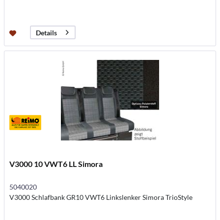
Details
V3000 10 VWT6 LL Simora
5040020
V3000 Schlafbank GR10 VWT6 Linkslenker Simora TrioStyle