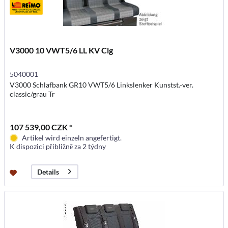
V3000 10 VWT5/6 LL KV Clg
5040001
V3000 Schlafbank GR10 VWT5/6 Linkslenker Kunstst.-ver.
classic/grau Tr
107 539,00 CZK *
Artikel wird einzeln angefertigt.
K dispozici přibližně za 2 týdny
Details