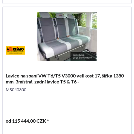
Lavice na spaní VW T6/T5 V3000 velikost 17, šířka 1380
mm, 3místná, zadní lavice T5 & T6 -
M5040300
od 115 444,00 CZK *