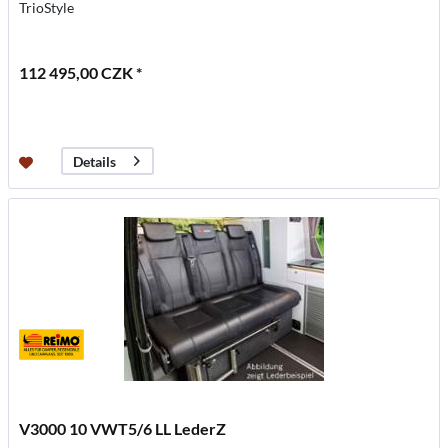
TrioStyle
112 495,00 CZK *
Details
V3000 10 VWT5/6 LL LederZ