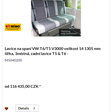
Lavice na spaní VW T6/T5 V3000 velikost 14 1305 mm
šířka, 3místná, zadní lavice T5 & T6 -
M5040200
od 116 435,00 CZK *
Details