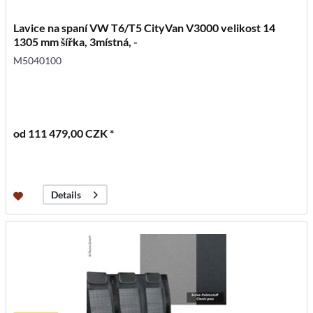
Lavice na spaní VW T6/T5 CityVan V3000 velikost 14
1305 mm šířka, 3místná, -
M5040100
od 111 479,00 CZK *
Details