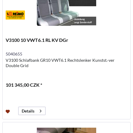
V3100 10 VWT6.1 RL KV DGr
5040655
V3100 Schlafbank GR10 VWT6.1 Rechtslenker Kunstst.-ver
Double Grid
101 345,00 CZK *
Details