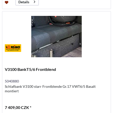
Details
V3100 BankT5/6 Frontblend
5040880
Schlafbank V3100 starr Frontblende Gr.17 VWT6/5 Basalt
montiert
7 409,00 CZK *