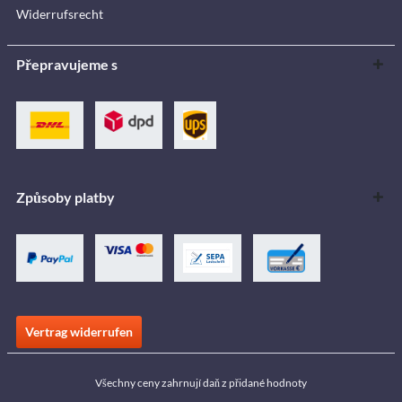
Widerrufsrecht
Přepravujeme s
Způsoby platby
Vertrag widerrufen
Všechny ceny zahrnují daň z přidané hodnoty