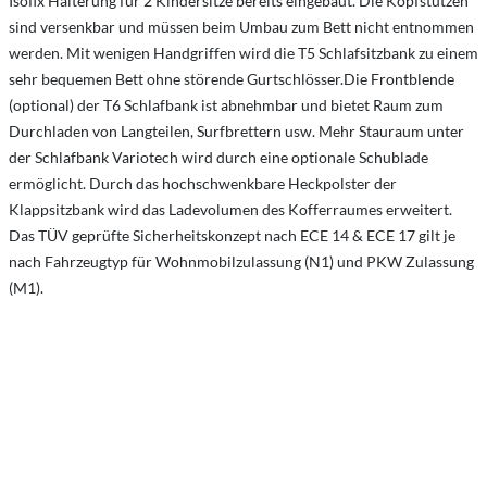
Isofix Halterung für 2 Kindersitze bereits eingebaut. Die Kopfstützen
sind versenkbar und müssen beim Umbau zum Bett nicht entnommen
werden. Mit wenigen Handgriffen wird die T5 Schlafsitzbank zu einem
sehr bequemen Bett ohne störende Gurtschlösser.Die Frontblende
(optional) der T6 Schlafbank ist abnehmbar und bietet Raum zum
Durchladen von Langteilen, Surfbrettern usw. Mehr Stauraum unter
der Schlafbank Variotech wird durch eine optionale Schublade
ermöglicht. Durch das hochschwenkbare Heckpolster der
Klappsitzbank wird das Ladevolumen des Kofferraumes erweitert.
Das TÜV geprüfte Sicherheitskonzept nach ECE 14 & ECE 17 gilt je
nach Fahrzeugtyp für Wohnmobilzulassung (N1) und PKW Zulassung
(M1).