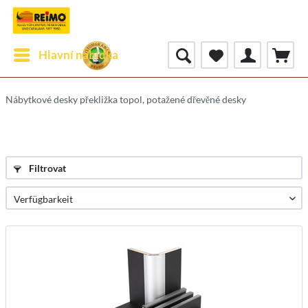
Hlavní nabídka
Nábytkové desky překližka topol, potažené dřevěné desky
Filtrovat