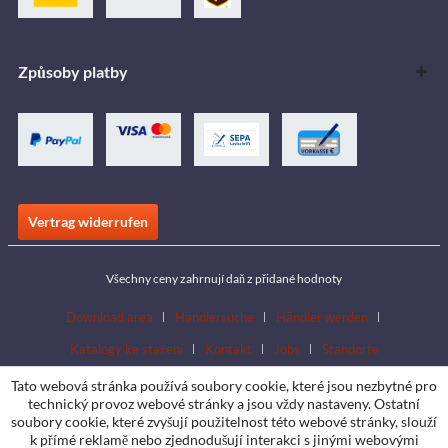
Způsoby platby
Vertrag widerrufen
Všechny ceny zahrnují daň z přidané hodnoty
Download area
Händlersuche
Händler werden
Katalogy ke stažení
Kontakt
Jobs
Standorte
Tato webová stránka používá soubory cookie, které jsou nezbytné pro
technický provoz webové stránky a jsou vždy nastaveny. Ostatní
soubory cookie, které zvyšují použitelnost této webové stránky, slouží
k přímé reklamě nebo zjednodušují interakci s jinými webovými