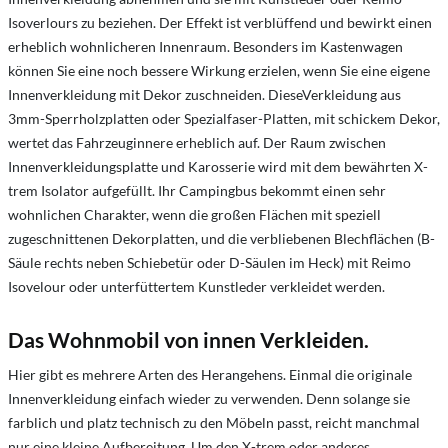
Isoverlours zu beziehen. Der Effekt ist verblüffend und bewirkt einen
erheblich wohnlicheren Innenraum. Besonders im Kastenwagen
können Sie eine noch bessere Wirkung erzielen, wenn Sie eine eigene
Innenverkleidung mit Dekor zuschneiden. DieseVerkleidung aus
3mm-Sperrholzplatten oder Spezialfaser-Platten, mit schickem Dekor,
wertet das Fahrzeuginnere erheblich auf. Der Raum zwischen
Innenverkleidungsplatte und Karosserie wird mit dem bewährten X-
trem Isolator aufgefüllt. Ihr Campingbus bekommt einen sehr
wohnlichen Charakter, wenn die großen Flächen mit speziell
zugeschnittenen Dekorplatten, und die verbliebenen Blechflächen (B-
Säule rechts neben Schiebetür oder D-Säulen im Heck) mit Reimo
Isovelour oder unterfüttertem Kunstleder verkleidet werden.
Das Wohnmobil von innen Verkleiden.
Hier gibt es mehrere Arten des Herangehens. Einmal die originale
Innenverkleidung einfach wieder zu verwenden. Denn solange sie
farblich und platz technisch zu den Möbeln passt, reicht manchmal
nur eine kleine Aufbereitung. Um den X-trem oder anderes