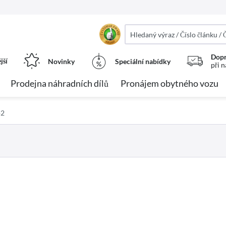
Dopr
jší
Novinky
Speciální nabídky
při 
Prodejna náhradních dílů
Pronájem obytného vozu
p2