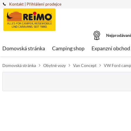
Kontakt
|
Přihlášení prodejce
Nejprodávaně
Domovská stránka
Camping shop
Expanzní obchod
Domovská stránka
Obytné vozy
Van Concept
VW Ford cam