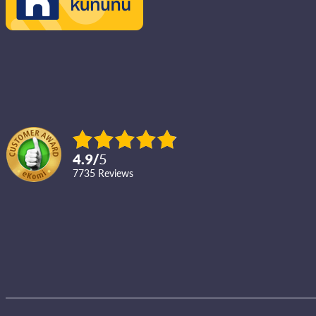
4.9
/
5
7735
reviews