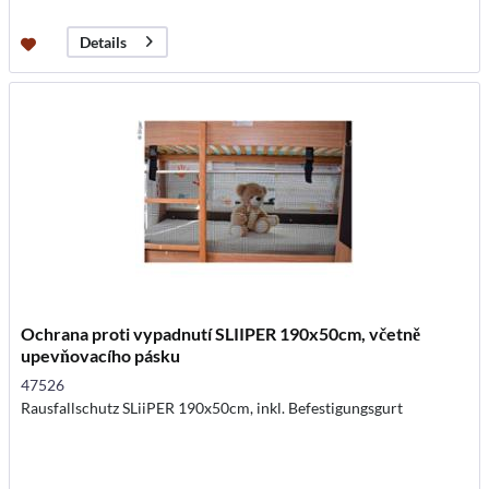
Details
Ochrana proti vypadnutí SLIIPER 190x50cm, včetně
upevňovacího pásku
47526
Rausfallschutz SLiiPER 190x50cm, inkl. Befestigungsgurt