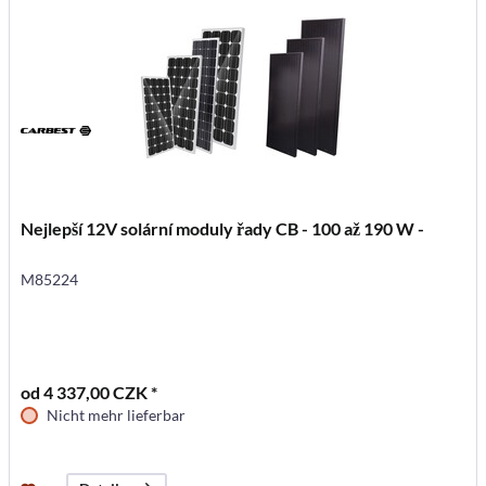
Nejlepší 12V solární moduly řady CB - 100 až 190 W -
M85224
od 4 337,00 CZK *
Nicht mehr lieferbar