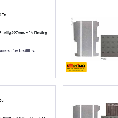
0.Te
3-teilig,997mm. V2A Einstieg
eres efter bestilling.
Qu
-teilig, 826mm, 1.&5., Quad