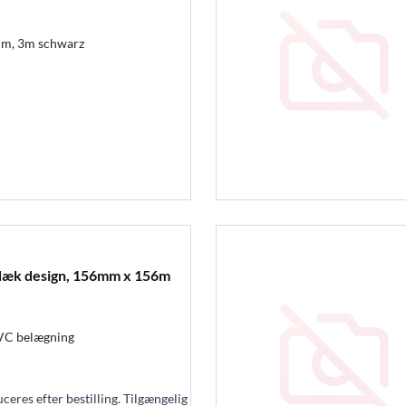
mm, 3m schwarz
sdæk design, 156mm x 156m
VC belægning
eres efter bestilling. Tilgængelig om ca. 3 - 4 måneder