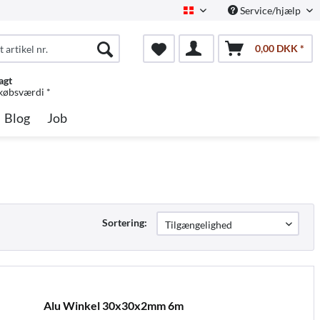
Service/hjælp
Dansk
0,00 DKK *
agt
 købsværdi *
Blog
Job
Sortering:
Alu Winkel 30x30x2mm 6m