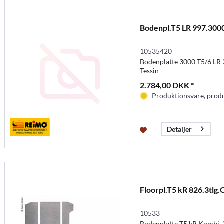
Bodenpl.T5 LR 997.300
10535420
Bodenplatte 3000 T5/6 LR 
Tessin
2.784,00 DKK *
Produktionsvare, produc
Detaljer
Floorpl.T5 kR 826.3tlg.
10533
Bodenplatte T5 kR Kombi, 3