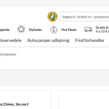
Gratis fr
lgende
Nyheder
Hot Deals
fra 50 €
Reservedele
Autocamper udlejning
Find forhandler
Bundplader
5x15mm, 3m sort