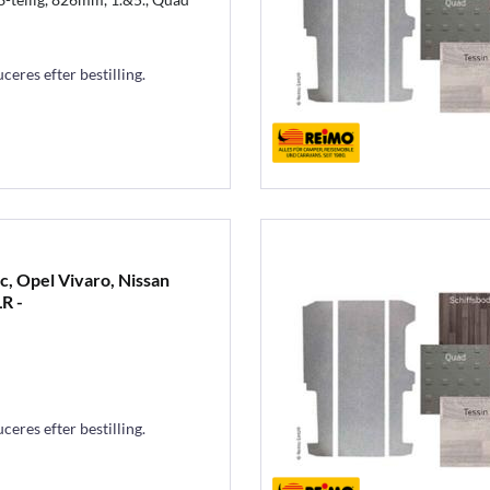
eres efter bestilling.
c, Opel Vivaro, Nissan
LR -
eres efter bestilling.