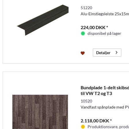
51220
Alu-Einstiegsleiste 25x15
224,00 DKK *
disponibel på lager
Detaljer
Bundplade 1-delt skib
til VW T2 og T3
10520
Vandfast spånplade med P
2.118,00 DKK *
Produktionsvare, produc