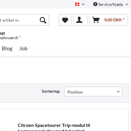
Service/hjælp
Dansk
0,00 DKK *
agt
 købsværdi *
Blog
Job
Sortering:
Citroen Spacetourer Trip-modul til
kompressorkøler med teknologi