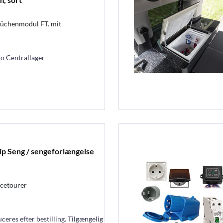
Küchenmodul FT. mit
mo Centrallager
ip Seng / sengeforlængelse
acetourer
eres efter bestilling. Tilgængelig om ca. 2 uger