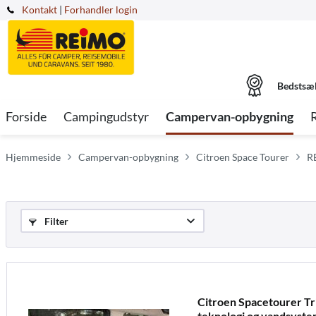
Kontakt
|
Forhandler login
Bedstsæ
Forside
Campingudstyr
Campervan-opbygning
Hjemmeside
Campervan-opbygning
Citroen Space Tourer
R
Filter
Citroen Spacetourer T
teknologi og vandsystem