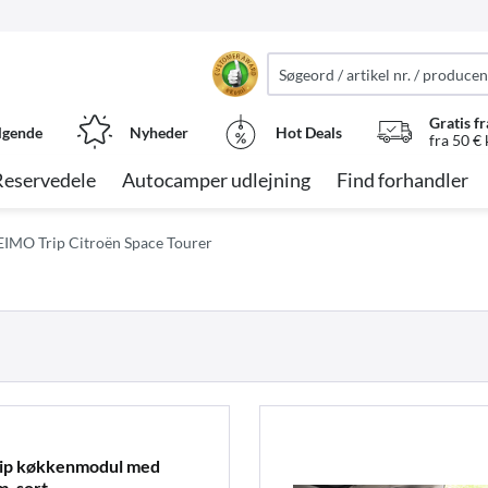
Gratis fr
lgende
Nyheder
Hot Deals
fra 50 €
Reservedele
Autocamper udlejning
Find forhandler
EIMO Trip Citroën Space Tourer
rip køkkenmodul med
, sort