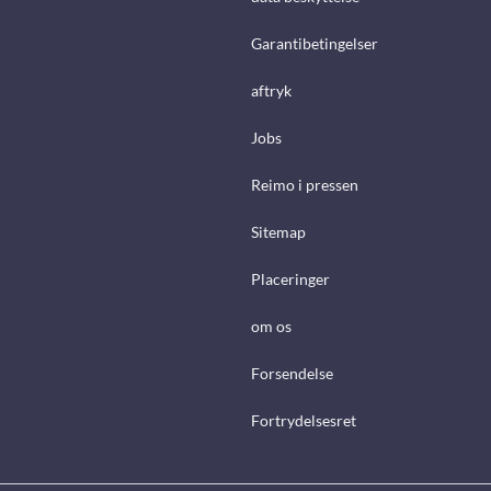
Garantibetingelser
aftryk
Jobs
Reimo i pressen
Sitemap
Placeringer
om os
Forsendelse
Fortrydelsesret