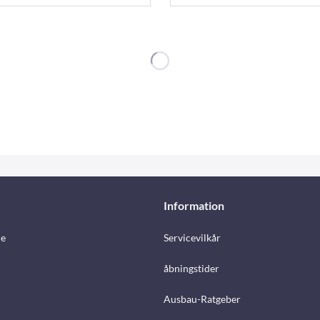
Information
e
Servicevilkår
åbningstider
Ausbau-Ratgeber