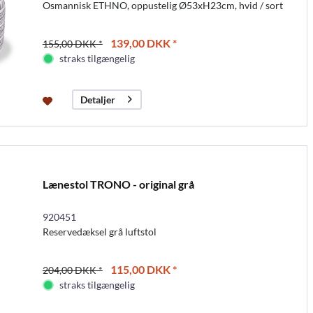
Osmannisk ETHNO, oppustelig Ø53xH23cm, hvid / sort
139,00 DKK *
155,00 DKK *
straks tilgængelig
Detaljer
Lænestol TRONO - original grå
920451
Reservedæksel grå luftstol
115,00 DKK *
204,00 DKK *
straks tilgængelig