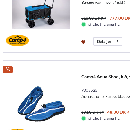
Bagage vogn i sort / isblå
777,00 DK
818,00 DKK *
straks tilgængelig
Detaljer
Camp4 Aqua Shoe, blå, s
9005525
Aquaschuhe, Farbe: blau, G
48,30 DKK 
69,50 DKK *
straks tilgængelig