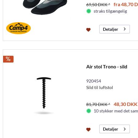
fra 48,70 
69,50 DKK *
straks tilgængelig
Detaljer
Air stol Trono - sild
920454
Sild til luftstol
48,30 DKK 
81,70 DKK *
10 stykker med det sam
Detaljer