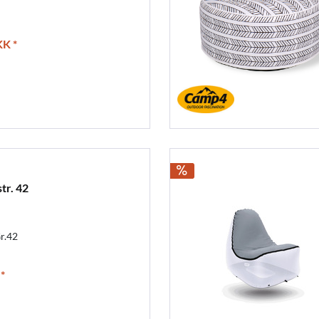
K *
tr. 42
r.42
*