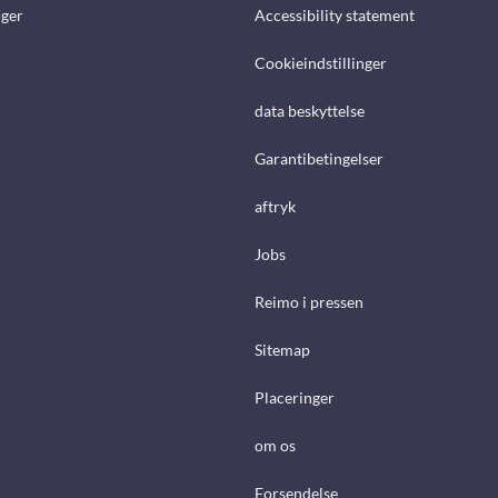
ger
Accessibility statement
Cookieindstillinger
data beskyttelse
Garantibetingelser
aftryk
Jobs
Reimo i pressen
Sitemap
Placeringer
om os
Forsendelse