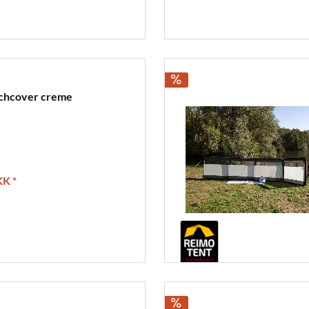
chcover creme
K *