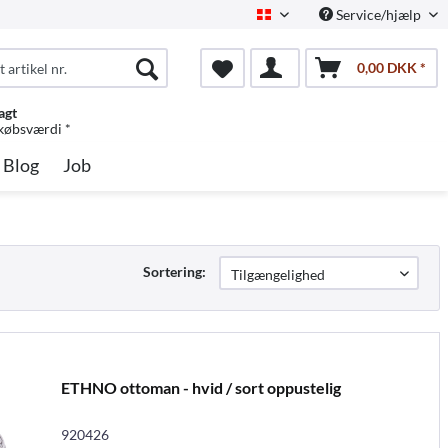
Service/hjælp
Dansk
0,00 DKK *
agt
 købsværdi *
Blog
Job
Sortering:
ETHNO ottoman - hvid / sort oppustelig
920426