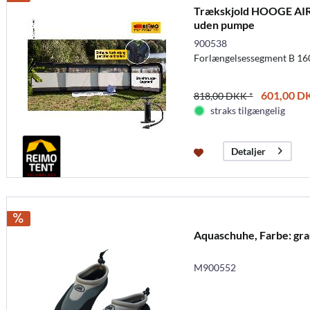
Trækskjold HOOGE AIR
uden pumpe
900538
Forlængelsessegment B 16
601,00 DK
818,00 DKK *
straks tilgængelig
Detaljer
Aquaschuhe, Farbe: gra
M900552