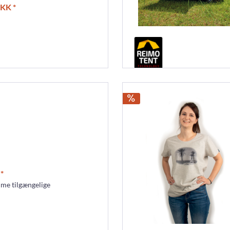
DKK *
*
me tilgængelige