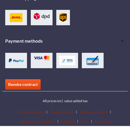
Payment methods
Revoke contract
All prices incl. value added tax
Download area
Dealer search
Become a dealer
Download catalogues
Contact
Jobs
Locations