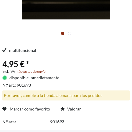
multifuncional
4,95 € *
incl. IVA
más gastos de envío
disponible inmediatamente
N.º art.:
901693
Por favor, cambie a la tienda alemana para los pedidos
Marcar como favorito
Valorar
N.º art.:
901693