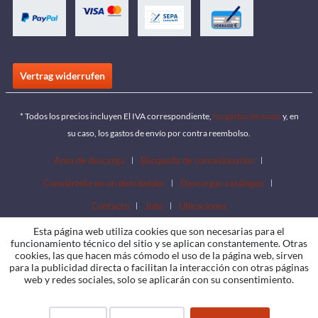
Vertrag widerrufen
* Todos los precios incluyen El IVA correspondiente,
los gastos de envío
y, en
su caso, los gastos de envío por contra reembolso.
Área de descarga
Búsqueda de concesionarios
Conviértete en un distribuidor
Descargar catálogos
Contacto
Jobs
Ubicaciones
Esta página web utiliza cookies que son necesarias para el
funcionamiento técnico del sitio y se aplican constantemente. Otras
cookies, las que hacen más cómodo el uso de la página web, sirven
para la publicidad directa o facilitan la interacción con otras páginas
web y redes sociales, solo se aplicarán con su consentimiento.