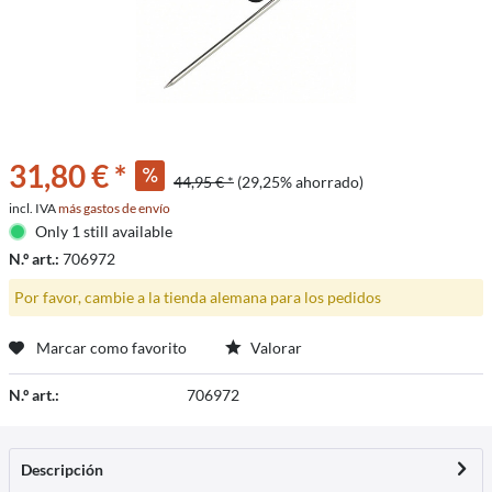
31,80 € *
44,95 € *
(29,25% ahorrado)
incl. IVA
más gastos de envío
Only 1 still available
N.º art.:
706972
Por favor, cambie a la tienda alemana para los pedidos
Marcar como favorito
Valorar
N.º art.:
706972
Descripción