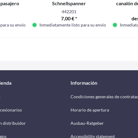
l pasajero
Schnellspanner
canalón de
VW
442201
7,00 € *
de
 para su envío
Inmediatamente listo para su envío
Inmediata
tienda
Información
a
Condiciones generales de contrata
cesionarios
Horario de apertura
n distribuidor
Ausbau-Ratgeber
ogos
Accessibility statement