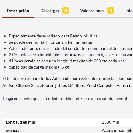
Descripción
Descargas
0
Valoraciones
0
Info
Especialmente desarrollado para Reimo-Multirail
Se puede desmontar/montar sin herramientas
Adecuado tanto para el lado del conductor como para el del pasajer
2 Robusto acero inoxidable -Los brazos se pueden fijar de forma var
4 líneas paralelas con una longitud máxima de 250 cm cada una
capacidad de carga máxima: 5 kg
El tendedero es para todos Adecuado para vehículos que están equipad
Active, Citroen Spacetourer y tipos idénticos, Pössl Campster, Vanster...
Tenga en cuenta que el tendedero debe retirarse antes conduciendo!
Longitud en mm:
2500 mm
esencial:
Acero inoxidabl