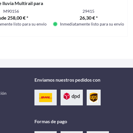
 lluvia Multirail para
 T4/T5/T6 -
M90156
29415
sde 258,00 € *
26,30 € *
mente listo para su envío
Inmediatamente listo para su envío
Enviamos nuestros pedidos con
ción
Formas de pago