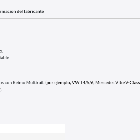
rmación del fabricante
o.
iable
os con Reimo Multirail.
(por ejemplo, VW T4/5/6, Mercedes Vito/V-Class/ 
)
e