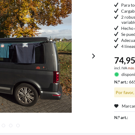
Para to
Cargabl
2 robus
variabl
Hecho 
Se pue
Adecuad
4 línea
74,95
incl. IVA
más 
dispon
N.º art.:
66
Por favor,
Marcar
N.º art.: