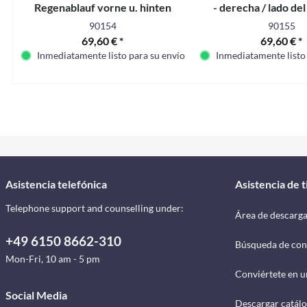
Regenablauf vorne u. hinten
- derecha / lado de
90154
90155
69,60 € *
69,60 € *
Inmediatamente listo para su envío
Inmediatamente listo
Asistencia telefónica
Asistencia de 
Telephone support and counselling under:
Área de descarg
+49 6150 8662-310
Búsqueda de con
Mon-Fri, 10 am - 5 pm
Conviértete en u
Social Media
Descargar catál