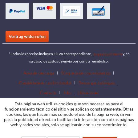
Vertrag widerrufen
* Todos los precios incluyen El IVA correspondiente,
los gastos de envío
y, en
su caso, los gastos de envío por contra reembolso.
Área de descarga
Búsqueda de concesionarios
Conviértete en un distribuidor
Descargar catálogos
Contacto
Jobs
Ubicaciones
Esta página web utiliza cookies que son necesarias para el
funcionamiento técnico del sitio y se aplican constantemente. Otras
cookies, las que hacen más cómodo el uso de la página web, sirven
para la publicidad directa o facilitan la interacción con otras páginas
web y redes sociales, solo se aplicarán con su consentimiento.