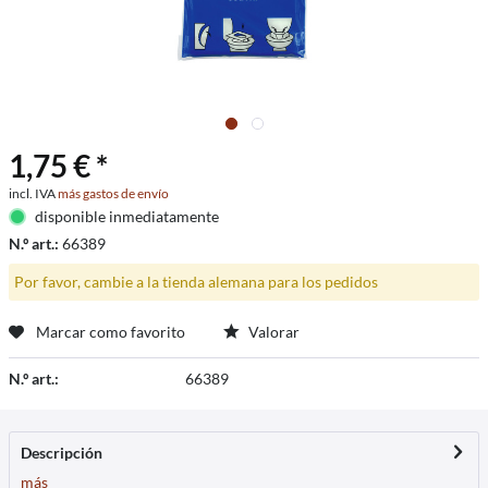
1,75 € *
incl. IVA
más gastos de envío
disponible inmediatamente
N.º art.:
66389
Por favor, cambie a la tienda alemana para los pedidos
Marcar como favorito
Valorar
N.º art.:
66389
Descripción
más