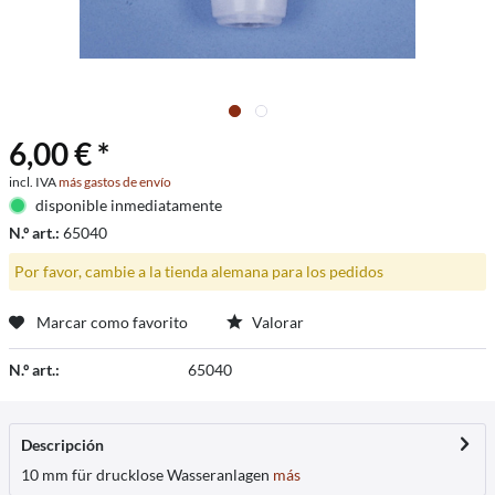
6,00 € *
incl. IVA
más gastos de envío
disponible inmediatamente
N.º art.:
65040
Por favor, cambie a la tienda alemana para los pedidos
Marcar como favorito
Valorar
N.º art.:
65040
Descripción
10 mm für drucklose Wasseranlagen
más