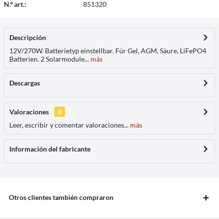
N.º art.:
851320
Descripción
12V/270W. Batterietyp einstellbar. Für Gel, AGM, Säure, LiFePO4
Batterien. 2 Solarmodule...
más
Descargas
Valoraciones
0
Leer, escribir y comentar valoraciones...
más
Información del fabricante
Otros clientes también compraron