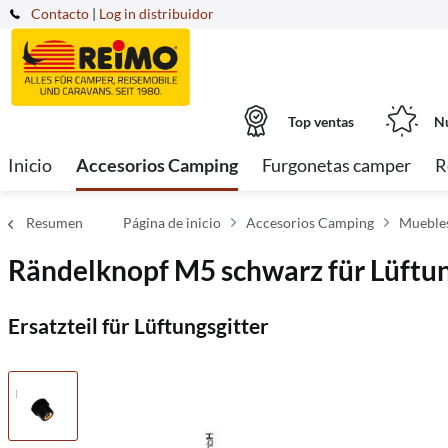
Contacto
|
Log in distribuidor
Top ventas
Nu
Inicio
Accesorios Camping
Furgonetas camper
R
Resumen
Página de inicio
Accesorios Camping
Muebles
Rändelknopf M5 schwarz für Lüftun
Ersatzteil für Lüftungsgitter