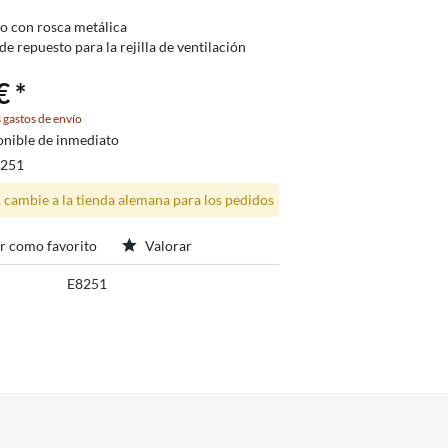
co con rosca metálica
de repuesto para la rejilla de ventilación
€ *
 gastos de envío
onible de inmediato
8251
, cambie a la tienda alemana para los pedidos
r como favorito
Valorar
E8251