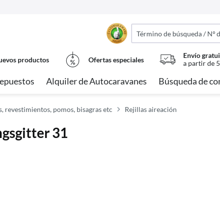
Envío gratui
evos productos
Ofertas especiales
a partir de 
epuestos
Alquiler de Autocaravanes
Búsqueda de co
, revestimientos, pomos, bisagras etc
Rejillas aireación
gsgitter 31