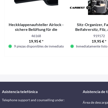
Heckklappenaufsteller Airlock -
Sitz-Organizer, Fa
sichere Belüftung für die
Beifahrersitz, Filz,
Heckklappe
46168
919172
19,95 € *
19,95 € *
9 piezas disponibles de inmediato
Inmediatamente listo
Asistencia telefónica
Asistencia de 
Telephone support and counselling under:
Área de descarg