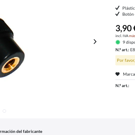
Plásti
Botón 
3,90 
incl. IVA
más
9 disp
N.º art.:
E
Por favor
Marca
N.º art.:
rmación del fabricante