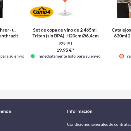
hrer- u.
Set de copa de vino de 2 465ml,
Catalejos
 anthrazit
Tritan (sin BPA), H20cm Ø6,4cm
630ml 2
929491
19,95 € *
 para su envío
Inmediatamente listo para su envío
Ya
tienda
Información
a
Condiciones generales de contrata