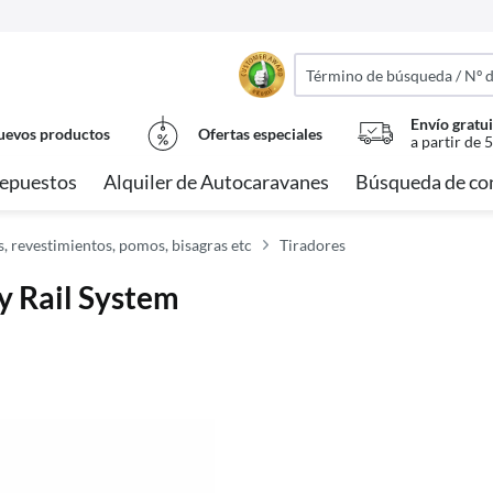
Envío gratui
evos productos
Ofertas especiales
a partir de 
epuestos
Alquiler de Autocaravanes
Búsqueda de co
, revestimientos, pomos, bisagras etc
Tiradores
y Rail System