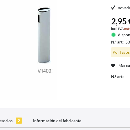
noved
2,95 
incl. IVA
más
dispon
N.º art.:
5
Por favor
Marca
N.º art.:
esorios
2
Información del fabricante