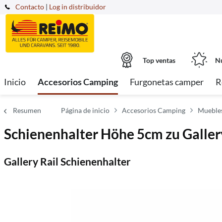
Contacto
|
Log in distribuidor
Top ventas
Nu
Inicio
Accesorios Camping
Furgonetas camper
R
Resumen
Página de inicio
Accesorios Camping
Muebles
Schienenhalter Höhe 5cm zu Galler
Gallery Rail Schienenhalter