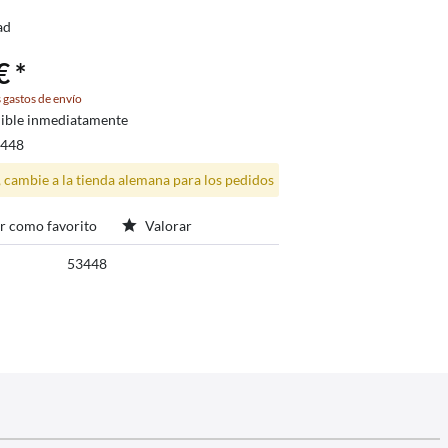
ad
€ *
 gastos de envío
ible inmediatamente
3448
, cambie a la tienda alemana para los pedidos
r como favorito
Valorar
53448