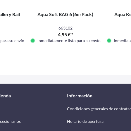
llery Rail
Aqua Soft BAG 6 (6erPack)
Aqua Ke
663102
4,95 € *
 para su envío
Inmediatamente listo para su envío
Inmediata
tienda
Información
a
Condiciones generales de contrata
cesionarios
Horario de apertura