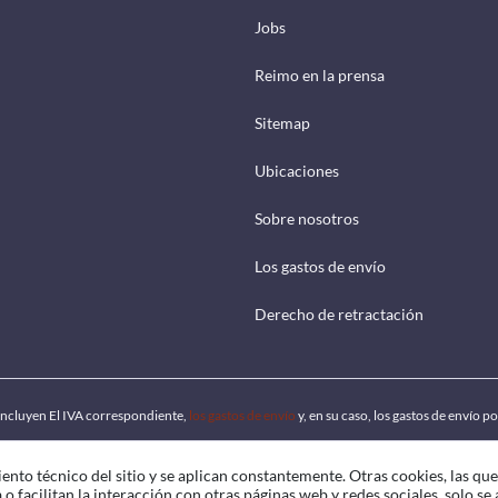
Jobs
Reimo en la prensa
Sitemap
Ubicaciones
Sobre nosotros
Los gastos de envío
Derecho de retractación
 incluyen El IVA correspondiente,
los gastos de envío
y, en su caso, los gastos de envío 
ento técnico del sitio y se aplican constantemente. Otras cookies, las qu
o facilitan la interacción con otras páginas web y redes sociales, solo se