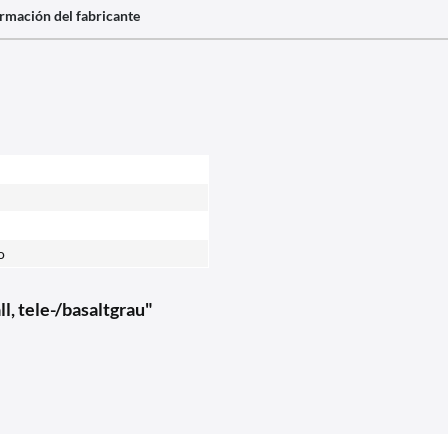
rmación del fabricante
o
l, tele-/basaltgrau"