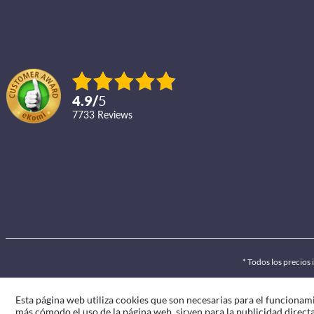
4.9
/
5
7733
reviews
* Todos los precios
Esta página web utiliza cookies que son necesarias para el funcionami
más cómodo el uso de la página web, sirven para la publicidad directa 