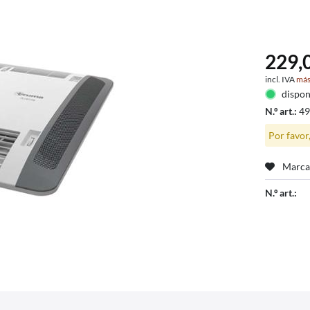
229,0
incl. IVA
más
dispon
N.º art.:
4
Por favor
Marca
N.º art.: