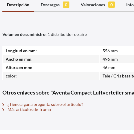
Descripción
Descargas
0
Valoraciones
0
Info
Volumen de suministro:
1 distribuidor de aire
Longitud en mm:
556 mm
Ancho en mm:
496 mm
Altura en mm:
46 mm
color:
Tele / Gris basalt
Otros enlaces sobre "Aventa Compact Luftverteiler smal
¿Tiene alguna pregunta sobre el artículo?
Más artículos de Truma