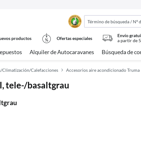
Envío gratui
evos productos
Ofertas especiales
a partir de 
epuestos
Alquiler de Autocaravanes
Búsqueda de co
/Climatización/Calefacciones
Accesorios aire acondicionado Truma
, tele-/basaltgrau
ltgrau