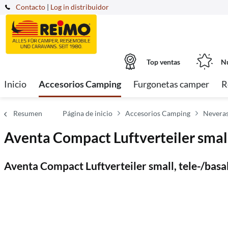
Contacto
|
Log in distribuidor
Top ventas
Nu
Inicio
Accesorios Camping
Furgonetas camper
R
Resumen
Página de inicio
Accesorios Camping
Neveras
Aventa Compact Luftverteiler small
Aventa Compact Luftverteiler small, tele-/basa