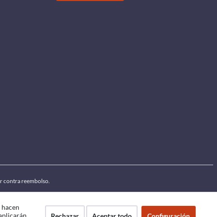
por contra reembolso.
e hacen
 aplicarán
Rechazar
Aceptar todo
Configuración