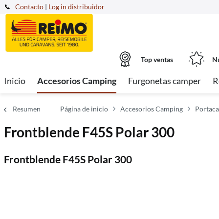
Contacto
|
Log in distribuidor
Top ventas
Nu
Inicio
Accesorios Camping
Furgonetas camper
R
Resumen
Página de inicio
Accesorios Camping
Portaca
Frontblende F45S Polar 300
Frontblende F45S Polar 300