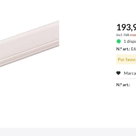
193,9
incl. IVA
más
1 disp
N.º art.:
E
Por favor
Marca
N.º art.: