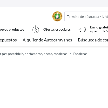
Envío gratui
evos productos
Ofertas especiales
a partir de 
epuestos
Alquiler de Autocaravanes
Búsqueda de co
rgas: portabicis, portamotos, bacas, escaleras
Escaleras