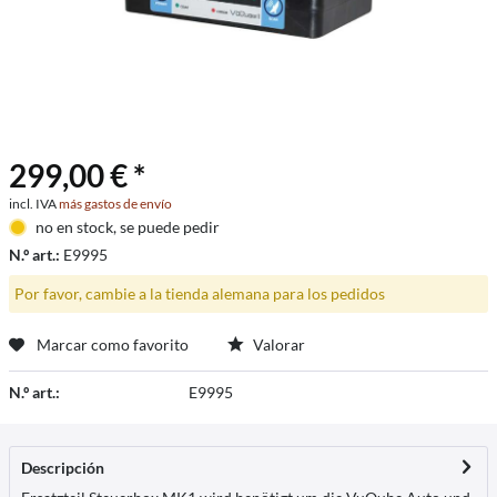
299,00 € *
incl. IVA
más gastos de envío
no en stock, se puede pedir
N.º art.:
E9995
Por favor, cambie a la tienda alemana para los pedidos
Marcar como favorito
Valorar
N.º art.:
E9995
Descripción