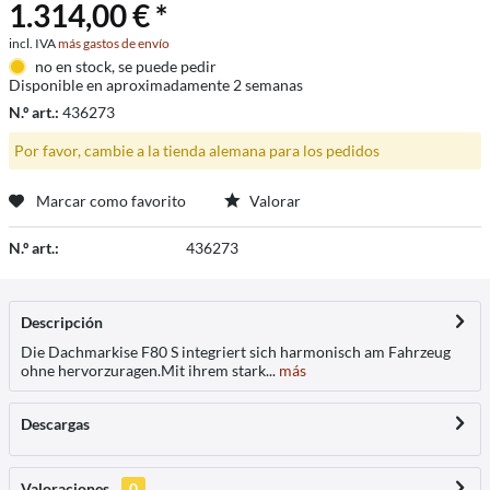
1.314,00 € *
incl. IVA
más gastos de envío
no en stock, se puede pedir
Disponible en aproximadamente 2 semanas
N.º art.:
436273
Por favor, cambie a la tienda alemana para los pedidos
Marcar como favorito
Valorar
N.º art.:
436273
Descripción
Die Dachmarkise F80 S integriert sich harmonisch am Fahrzeug
ohne hervorzuragen.Mit ihrem stark...
más
Descargas
Valoraciones
0