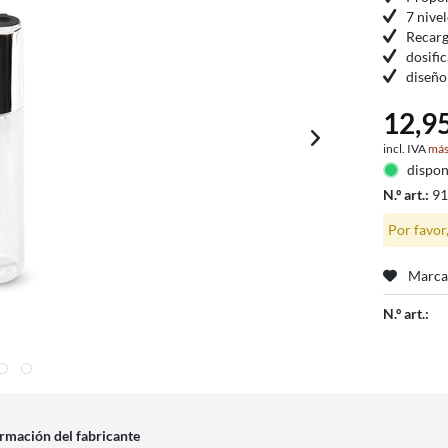
7 nive
Recarg
dosifi
diseño
12,95
incl. IVA
más
dispon
N.º art.:
9
Por favor
Marca
N.º art.:
rmación del fabricante