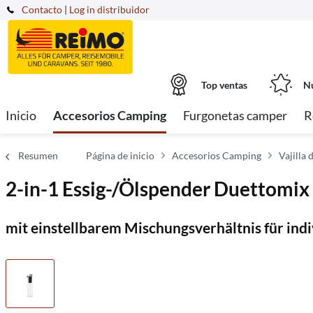
Contacto
|
Log in distribuidor
Top ventas
Nu
Inicio
Accesorios Camping
Furgonetas camper
R
Resumen
Página de inicio
Accesorios Camping
Vajilla
2-in-1 Essig-/Ölspender Duettomix
mit einstellbarem Mischungsverhältnis für ind