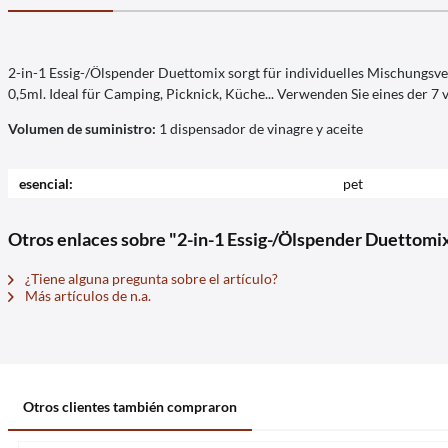
2-in-1 Essig-/Ölspender Duettomix sorgt für individuelles Mischungsve
0,5ml. Ideal für Camping, Picknick, Küche... Verwenden Sie eines der 7
Volumen de suministro:
1 dispensador de vinagre y aceite
esencial:
pet
Otros enlaces sobre "2-in-1 Essig-/Ölspender Duettomi
¿Tiene alguna pregunta sobre el artículo?
Más artículos de n.a.
Otros clientes también compraron