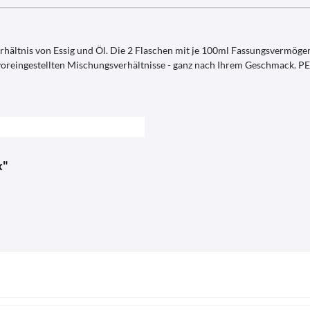
rhältnis von Essig und Öl. Die 2 Flaschen mit je 100ml Fassungsvermögen 
 voreingestellten Mischungsverhältnisse - ganz nach Ihrem Geschmack. PE
x"