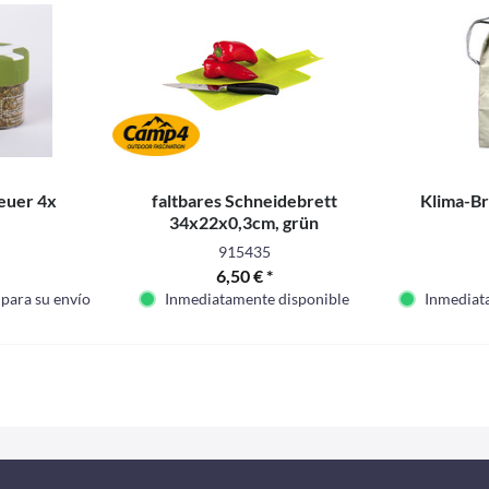
euer 4x
faltbares Schneidebrett
Klima-Br
34x22x0,3cm, grün
915435
6,50 € *
 para su envío
Inmediatamente disponible
Inmediata