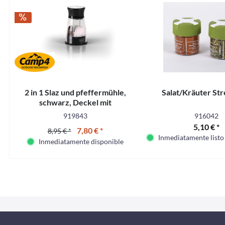
2 in 1 Slaz und pfeffermühle,
Salat/Kräuter Str
schwarz, Deckel mit
Schraubverschluß
919843
916042
5,10 € *
7,80 € *
8,95 € *
Inmediatamente listo
Inmediatamente disponible