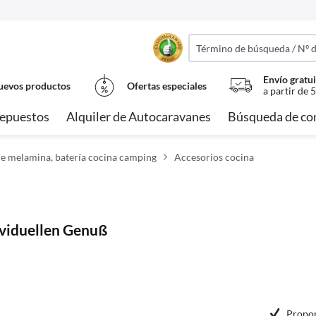
Envío gratui
evos productos
Ofertas especiales
a partir de 
epuestos
Alquiler de Autocaravanes
Búsqueda de co
 de melamina, batería cocina camping
Accesorios cocina
ividuellen Genuß
Propor