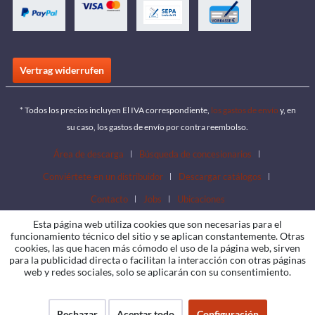
Vertrag widerrufen
* Todos los precios incluyen El IVA correspondiente,
los gastos de envío
y, en
su caso, los gastos de envío por contra reembolso.
Área de descarga
Búsqueda de concesionarios
Conviértete en un distribuidor
Descargar catálogos
Contacto
Jobs
Ubicaciones
Esta página web utiliza cookies que son necesarias para el
funcionamiento técnico del sitio y se aplican constantemente. Otras
cookies, las que hacen más cómodo el uso de la página web, sirven
para la publicidad directa o facilitan la interacción con otras páginas
web y redes sociales, solo se aplicarán con su consentimiento.
Rechazar
Aceptar todo
Configuración