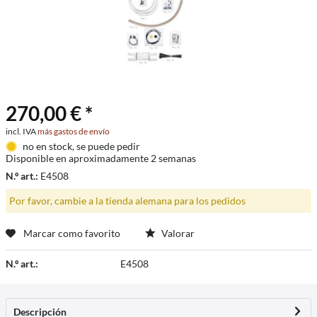
270,00 € *
incl. IVA
más gastos de envío
no en stock, se puede pedir
Disponible en aproximadamente 2 semanas
N.º art.:
E4508
Por favor, cambie a la tienda alemana para los pedidos
Marcar como favorito
Valorar
N.º art.:
E4508
Descripción