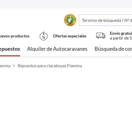
Envío gratui
evos productos
Ofertas especiales
a partir de 
epuestos
Alquiler de Autocaravanes
Búsqueda de con
iamma
Repuestos para claraboyas Fiamma