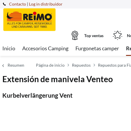
Contacto
|
Log in distribuidor
Top ventas
Nu
Inicio
Accesorios Camping
Furgonetas camper
R
Resumen
Página de inicio
Repuestos
Repuestos para F
Extensión de manivela Venteo
Kurbelverlängerung Vent