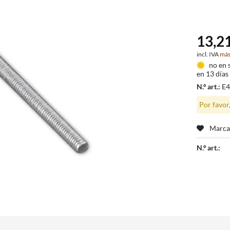
13,21
incl. IVA
más
no en 
en 13 días
N.º art.:
E
Por favor
Marca
N.º art.: