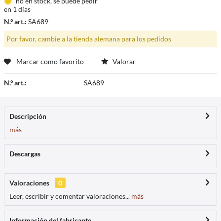
no en stock, se puede pedir
en 1 días
N.º art.:
SA689
Por favor, cambie a la tienda alemana para los pedidos
Marcar como favorito
Valorar
N.º art.:
SA689
Descripción
más
Descargas
Valoraciones
0
Leer, escribir y comentar valoraciones...
más
Información del fabricante