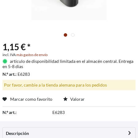
1,15 € *
incl. IVA
más gastos de envío
artículo de disponibilidad limitada en el almacén central. Entrega
en 5-8 dìas
N.º art.:
E6283
Por favor, cambie a la tienda alemana para los pedidos
Marcar como favorito
Valorar
N.º art.:
E6283
Descripción