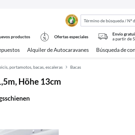
Envío gratui
evos productos
Ofertas especiales
a partir de 
epuestos
Alquiler de Autocaravanes
Búsqueda de con
icis, portamotos, bacas, escaleras
Bacas
.1,5m, Höhe 13cm
gsschienen