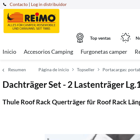
Contacto
|
Log in distribuidor
Top ventas
Nu
Inicio
Accesorios Camping
Furgonetas camper
R
Resumen
Página de inicio
Topseller
Portacargas: portab
Dachträger Set - 2 Lastenträger Lg
Thule Roof Rack Querträger für Roof Rack Län