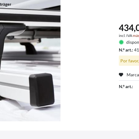
434,0
incl. IVA
más
dispon
N.º art.:
4
Por favor
Marca
N.º art.: