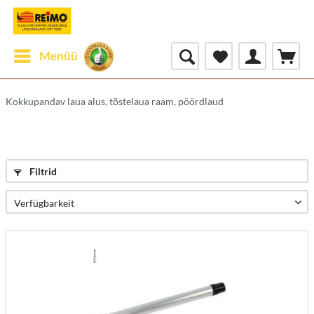
Menüü
Kokkupandav laua alus, tõstelaua raam, pöördlaud
Filtrid