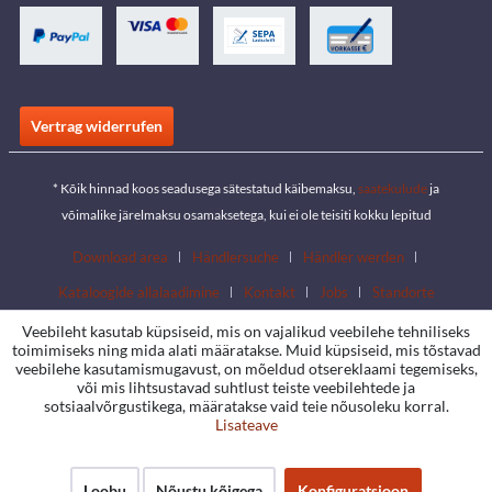
Vertrag widerrufen
* Kõik hinnad koos seadusega sätestatud käibemaksu,
saatekulude
ja
võimalike järelmaksu osamaksetega, kui ei ole teisiti kokku lepitud
Download area
Händlersuche
Händler werden
Kataloogide allalaadimine
Kontakt
Jobs
Standorte
Veebileht kasutab küpsiseid, mis on vajalikud veebilehe tehniliseks
toimimiseks ning mida alati määratakse. Muid küpsiseid, mis tõstavad
veebilehe kasutamismugavust, on mõeldud otsereklaami tegemiseks,
või mis lihtsustavad suhtlust teiste veebilehtede ja
sotsiaalvõrgustikega, määratakse vaid teie nõusoleku korral.
Lisateave
Loobu
Nõustu kõigega
Konfiguratsioon