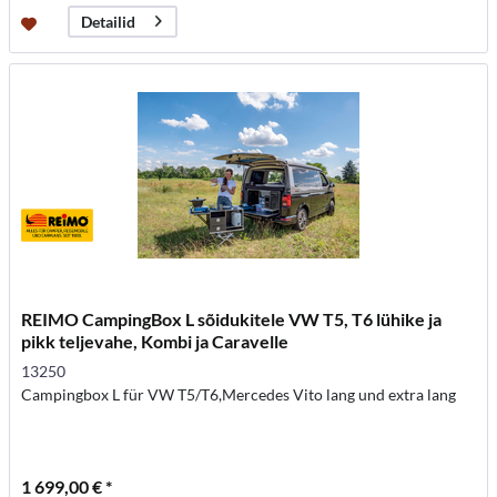
Detailid
REIMO CampingBox L sõidukitele VW T5, T6 lühike ja
pikk teljevahe, Kombi ja Caravelle
13250
Campingbox L für VW T5/T6,Mercedes Vito lang und extra lang
1 699,00 € *