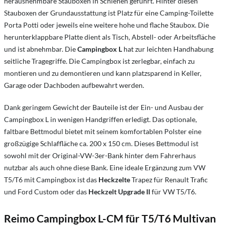
herausnehmbare Stauboxen in Schienen geführt. Hinter diesen
Stauboxen der Grundausstattung ist Platz für eine Camping-Toilette
Porta Potti oder jeweils eine weitere hohe und flache Staubox. Die
herunterklappbare Platte dient als Tisch, Abstell- oder Arbeitsfläche
und ist abnehmbar. Die
Campingbox L
hat zur leichten Handhabung
seitliche Tragegriffe. Die Campingbox ist zerlegbar, einfach zu
montieren und zu demontieren und kann platzsparend in Keller,
Garage oder Dachboden aufbewahrt werden.
Dank geringem Gewicht der Bauteile ist der Ein- und Ausbau der
Campingbox L in wenigen Handgriffen erledigt. Das optionale,
faltbare Bettmodul bietet mit seinem komfortablen Polster eine
großzügige Schlaffläche ca. 200 x 150 cm. Dieses Bettmodul ist
sowohl mit der Original-VW-3er-Bank hinter dem Fahrerhaus
nutzbar als auch ohne diese Bank. Eine ideale Ergänzung zum VW
T5/T6 mit Campingbox ist das
Heckzelte
Trapez für Renault Trafic
und Ford Custom oder das
Heckzelt Upgrade II
für VW T5/T6.
Reimo Campingbox L-CM für T5/T6 Multivan