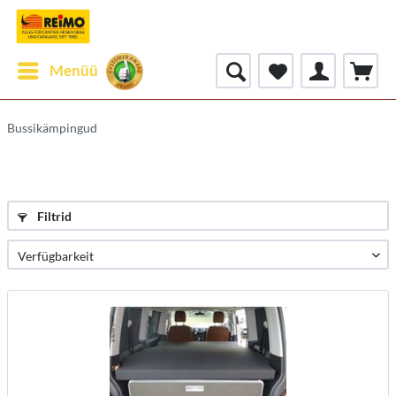
Menüü
Bussikämpingud
Filtrid