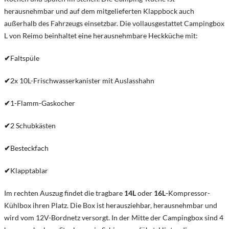
herausnehmbar und auf dem mitgelieferten Klappbock auch
außerhalb des Fahrzeugs einsetzbar. Die vollausgestattet Campingbox
L von Reimo beinhaltet eine herausnehmbare Heckküche mit:
✔
Faltspüle
✔
2x 10L-Frischwasserkanister mit Auslasshahn
✔
1-Flamm-Gaskocher
✔
2 Schubkästen
✔
Besteckfach
✔
Klapptablar
Im rechten Auszug findet die tragbare
14L
oder
16L
-Kompressor-
Kühlbox ihren Platz. Die Box ist herausziehbar, herausnehmbar und
wird vom 12V-Bordnetz versorgt. In der Mitte der Campingbox sind 4