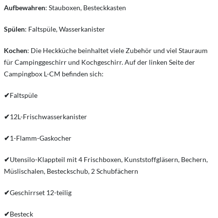
Aufbewahren
: Stauboxen, Besteckkasten
Spülen
: Faltspüle, Wasserkanister
Kochen
: Die Heckküche beinhaltet viele Zubehör und viel Stauraum
für Campinggeschirr und Kochgeschirr. Auf der linken Seite der
Campingbox L-CM befinden sich:
✔
Faltspüle
✔
12L-Frischwasserkanister
✔
1-Flamm-Gaskocher
✔
Utensilo-Klappteil mit 4 Frischboxen, Kunststoffgläsern, Bechern,
Müslischalen, Besteckschub, 2 Schubfächern
✔
Geschirrset 12-teilig
✔
Besteck