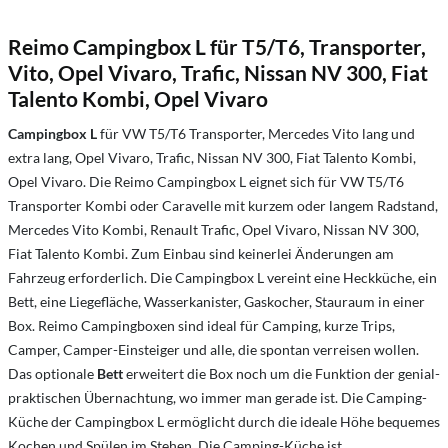
Reimo Campingbox L für T5/T6, Transporter,
Vito, Opel Vivaro, Trafic, Nissan NV 300, Fiat
Talento Kombi, Opel Vivaro
Campingbox L
für VW T5/T6 Transporter, Mercedes Vito lang und
extra lang, Opel Vivaro, Trafic, Nissan NV 300, Fiat Talento Kombi,
Opel Vivaro. Die Reimo Campingbox L eignet sich für VW T5/T6
Transporter Kombi oder Caravelle mit kurzem oder langem Radstand,
Mercedes Vito Kombi, Renault Trafic, Opel Vivaro, Nissan NV 300,
Fiat Talento Kombi. Zum Einbau sind keinerlei Änderungen am
Fahrzeug erforderlich. Die Campingbox L vereint eine Heckküche, ein
Bett, eine Liegefläche, Wasserkanister, Gaskocher, Stauraum in einer
Box. Reimo Campingboxen sind ideal für Camping, kurze Trips,
Camper, Camper-Einsteiger und alle, die spontan verreisen wollen.
Das optionale
Bett
erweitert die Box noch um die Funktion der genial-
praktischen Übernachtung, wo immer man gerade ist. Die Camping-
Küche der Campingbox L ermöglicht durch die ideale Höhe bequemes
Kochen und Spülen im Stehen. Die Camping-Küche ist