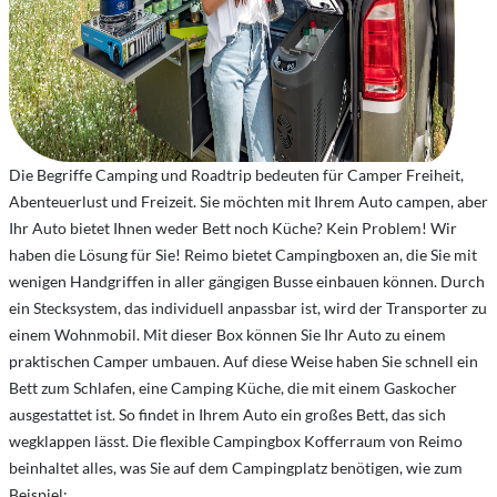
Die Begriffe Camping und Roadtrip bedeuten für Camper Freiheit,
Abenteuerlust und Freizeit. Sie möchten mit Ihrem Auto campen, aber
Ihr Auto bietet Ihnen weder Bett noch Küche? Kein Problem! Wir
haben die Lösung für Sie! Reimo bietet Campingboxen an, die Sie mit
wenigen Handgriffen in aller gängigen Busse einbauen können. Durch
ein Stecksystem, das individuell anpassbar ist, wird der Transporter zu
einem Wohnmobil. Mit dieser Box können Sie Ihr Auto zu einem
praktischen Camper umbauen. Auf diese Weise haben Sie schnell ein
Bett zum Schlafen, eine Camping Küche, die mit einem Gaskocher
ausgestattet ist. So findet in Ihrem Auto ein großes Bett, das sich
wegklappen lässt. Die flexible Campingbox Kofferraum von Reimo
beinhaltet alles, was Sie auf dem Campingplatz benötigen, wie zum
Beispiel: