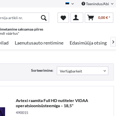
Teenindus/Abi
Estonian
0,00 € *
oimetamine saksamaa piires
endi väärtus*
ilad
Laenutusauto rentimine
Edasimüüja otsing
A

Sorteerimine:
Avtexi raamita Full HD nutiteler VIDAA
operatsioonisüsteemiga – 18,5"
490015