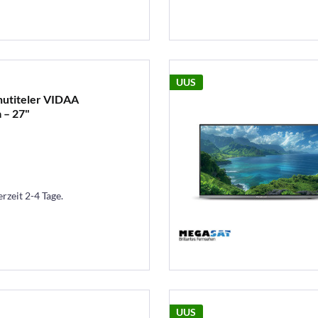
UUS
 nutiteler VIDAA
 – 27"
erzeit 2-4 Tage.
UUS