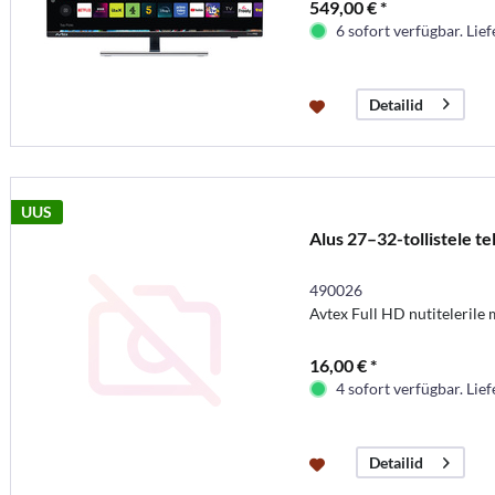
549,00 € *
6 sofort verfügbar. Lief
Detailid
UUS
Alus 27–32-tollistele te
490026
Avtex Full HD nutitelerile 
16,00 € *
4 sofort verfügbar. Lief
Detailid