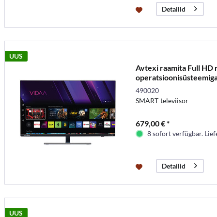
Detailid
UUS
Avtexi raamita Full HD
operatsioonisüsteemiga
490020
SMART-televiisor
679,00 € *
8 sofort verfügbar. Lief
Detailid
UUS