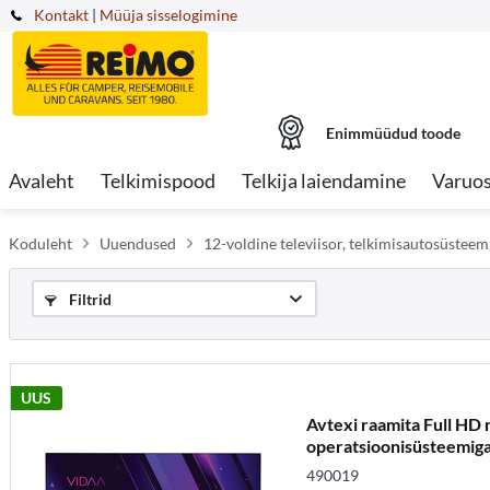
Kontakt
|
Müüja sisselogimine
Enimmüüdud toode
Avaleht
Telkimispood
Telkija laiendamine
Varuo
Koduleht
Uuendused
12-voldine televiisor, telkimisautosüstee
Filtrid
UUS
Avtexi raamita Full HD
operatsioonisüsteemiga
490019