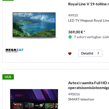
Royal Line V 19-tolline 
49910
LED TV Megasat Royal Line
369,00 € *
7 sofort verfügbar. Lief
Detailid
UUS
Avtexi raamita Full HD
operatsioonisüsteemiga
490016
SMART-televiisor