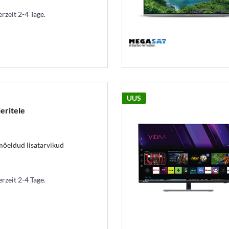
erzeit 2-4 Tage.
UUS
leritele
mõeldud lisatarvikud
erzeit 2-4 Tage.