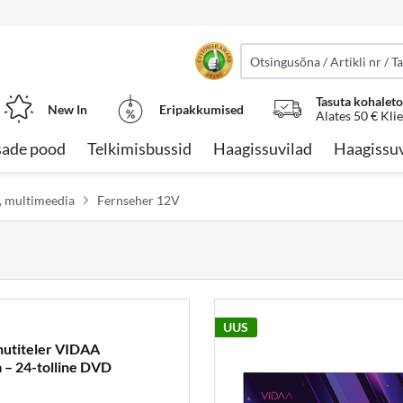
Tasuta kohalet
New In
Eripakkumised
Alates 50 € Kli
sade pood
Telkimisbussid
Haagissuvilad
Haagissuv
m, multimeedia
Fernseher 12V
UUS
 nutiteler VIDAA
 – 24-tolline DVD