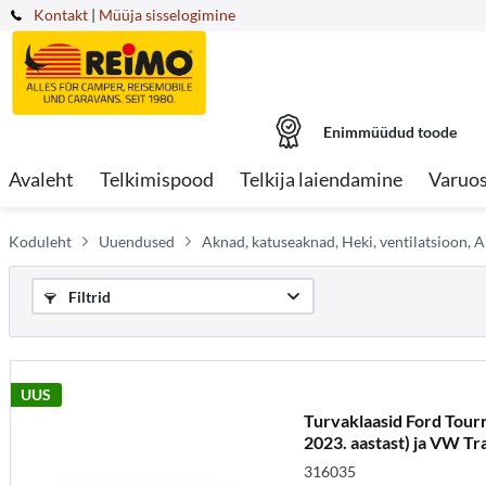
Kontakt
|
Müüja sisselogimine
Enimmüüdud toode
Avaleht
Telkimispood
Telkija laiendamine
Varuo
Koduleht
Uuendused
Aknad, katuseaknad, Heki, ventilatsioon, A
Filtrid
UUS
Turvaklaasid Ford Tourn
2023. aastast) ja VW Tra
316035