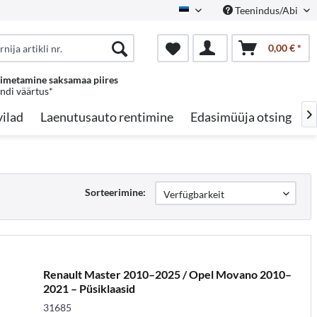
Teenindus/Abi
Estonian
0,00 € *
oimetamine saksamaa piires
endi väärtus*
ilad
Laenutusauto rentimine
Edasimüüja otsing
A

Sorteerimine:
Renault Master 2010–2025 / Opel Movano 2010–
2021 – Püsiklaasid
31685