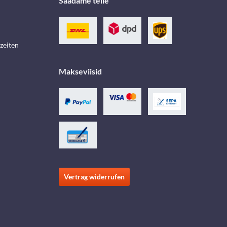
Saadame teile
zeiten
Makseviisid
Vertrag widerrufen